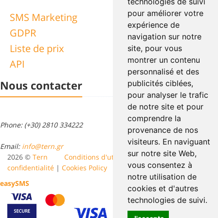
technologies de suivi
pour améliorer votre
SMS Marketing
expérience de
GDPR
navigation sur notre
Liste de prix
site, pour vous
montrer un contenu
API
personnalisé et des
Nous contacter
publicités ciblées,
pour analyser le trafic
de notre site et pour
comprendre la
Phone: (+30) 2810 334222
provenance de nos
visiteurs. En naviguant
Email:
info@tern.gr
sur notre site Web,
2026 ©
Tern
Conditions d'utilisation
|
Politique de
vous consentez à
confidentialité
|
Cookies Policy
notre utilisation de
easy
SMS
cookies et d'autres
technologies de suivi.