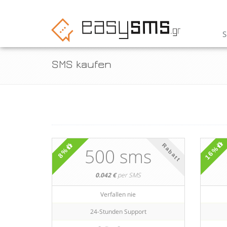
SMS kaufen
Rabatt
16%
500 sms
8%
0.042 €
per SMS
Verfallen nie
24-Stunden Support