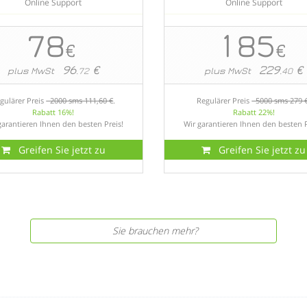
Online Support
Online Support
78
185
€
€
96
€
229
€
plus MwSt
.72
plus MwSt
.40
gulärer Preis
2000 sms 111,60 €
.
Regulärer Preis
5000 sms 279 
Rabatt 16%!
Rabatt 22%!
garantieren Ihnen den besten Preis!
Wir garantieren Ihnen den besten P
Greifen Sie jetzt zu
Greifen Sie jetzt zu
Sie brauchen mehr?