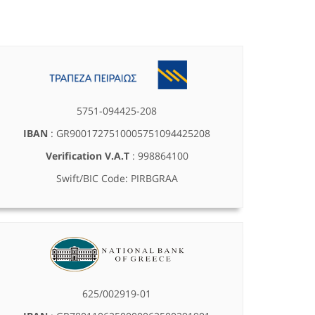
5751-094425-208
IBAN
: GR9001727510005751094425208
Verification V.A.T
: 998864100
Swift/BIC Code: PIRBGRAA
625/002919-01