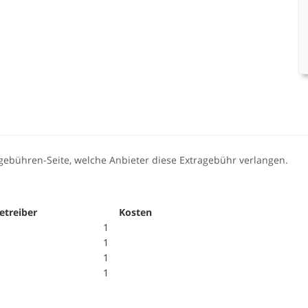
sgebühren-Seite, welche Anbieter diese Extragebühr verlangen.
etreiber
Kosten
1
1
1
1