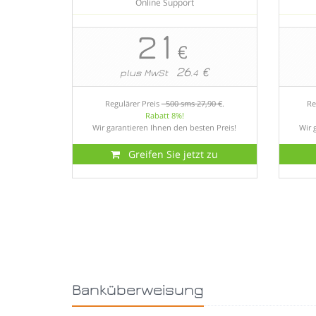
Online Support
21
€
26
€
plus MwSt
.4
Regulärer Preis
500 sms 27,90 €
.
Re
Rabatt 8%!
Wir garantieren Ihnen den besten Preis!
Wir 
Greifen Sie jetzt zu
Banküberweisung