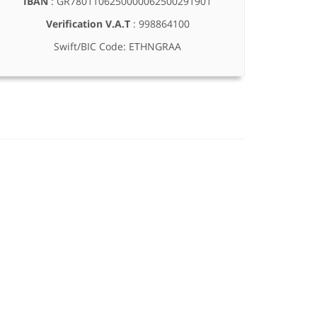
IBAN
: GR7801106250000062500291901
Verification V.A.T
: 998864100
Swift/BIC Code: ETHNGRAA